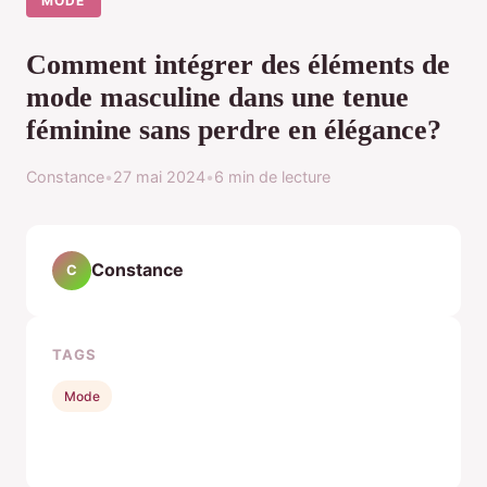
MODE
Comment intégrer des éléments de
mode masculine dans une tenue
féminine sans perdre en élégance?
Constance
•
27 mai 2024
•
6 min de lecture
Constance
C
TAGS
Mode