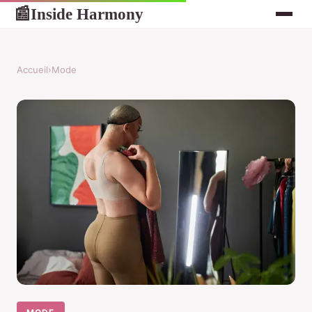
Inside Harmony
📰
Accueil
›
Mode