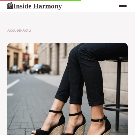
Inside Harmony
📰
Accueil
›
Actu