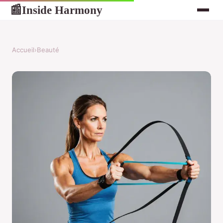
Inside Harmony
📰
Accueil
›
Beauté