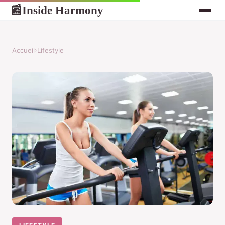
Inside Harmony
📰
Accueil
›
Lifestyle