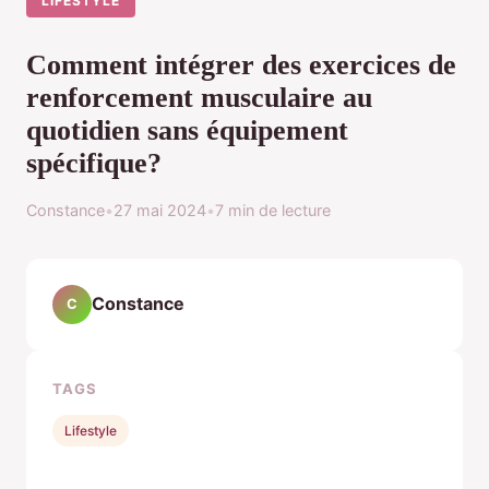
LIFESTYLE
Comment intégrer des exercices de
renforcement musculaire au
quotidien sans équipement
spécifique?
Constance
•
27 mai 2024
•
7 min de lecture
Constance
C
TAGS
Lifestyle