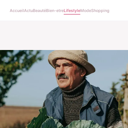
Accueil
Actu
Beauté
Bien-etre
Lifestyle
Mode
Shopping