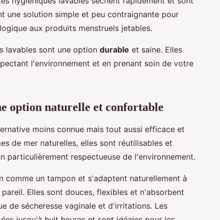
ettes hygiéniques lavables sèchent rapidement et sont
uent une solution simple et peu contraignante pour
ologique aux produits menstruels jetables.
es lavables sont une option
durable
et saine. Elles
espectant l'environnement et en prenant soin de votre
e option naturelle et confortable
ernative moins connue mais tout aussi efficace et
s de mer naturelles, elles sont réutilisables et
on particulièrement respectueuse de l'environnement.
in comme un tampon et s'adaptent naturellement à
pareil. Elles sont douces, flexibles et n'absorbent
ue de sécheresse vaginale et d'irritations. Les
es jusqu'à huit heures et sont idéales pour les