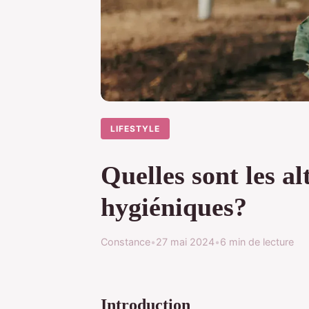
LIFESTYLE
Quelles sont les a
hygiéniques?
Constance
•
27 mai 2024
•
6 min de lecture
Introduction