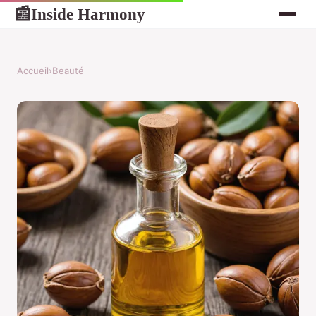
Inside Harmony
📰
Accueil
›
Beauté