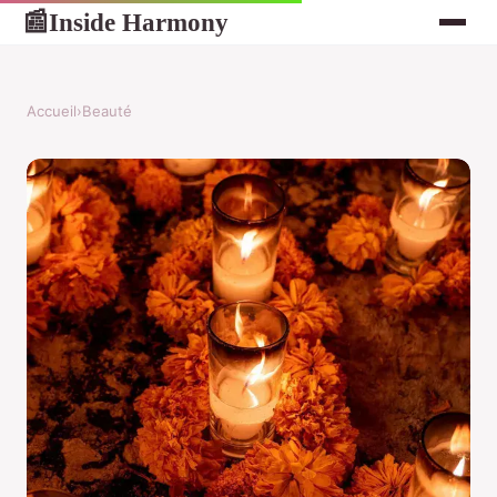
Inside Harmony
📰
Accueil
›
Beauté